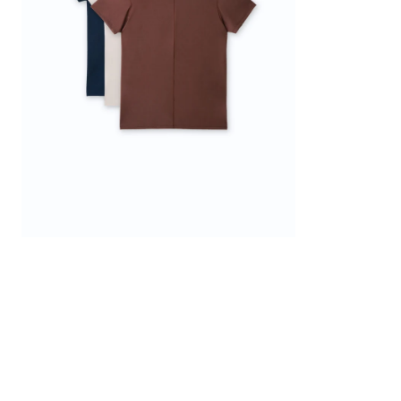
－
3
件
組