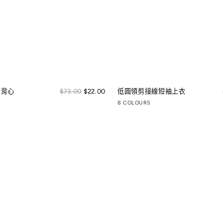
Sale
線背心
Regular
$73.00
$22.00
低圓領剪接線短袖上衣
price
price
8 COLOURS