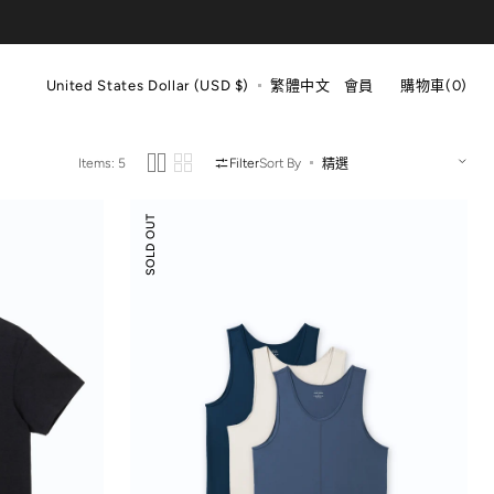
購
物
United States Dollar (USD $)
繁體中文
會員
購物車
(0)
車
0
items
Items: 5
Filter
Sort By
低
SOLD OUT
圓
領
前
剪
接
線
背
心
－
3
件
組