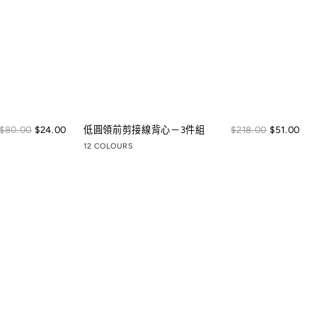
Sale
Sal
Regular
$80.00
$24.00
低圓領前剪接線背心－3件組
Regular
$218.00
$51.00
price
pric
price
price
12 COLOURS