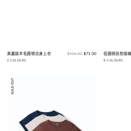
Sale
美麗諾羊毛圓領合身上衣
Regular
$104.00
$73.00
低圓領前剪接
price
price
2 COLOURS
8 COLOURS
低
SOLD OUT
圓
領
剪
接
線
短
袖
上
衣