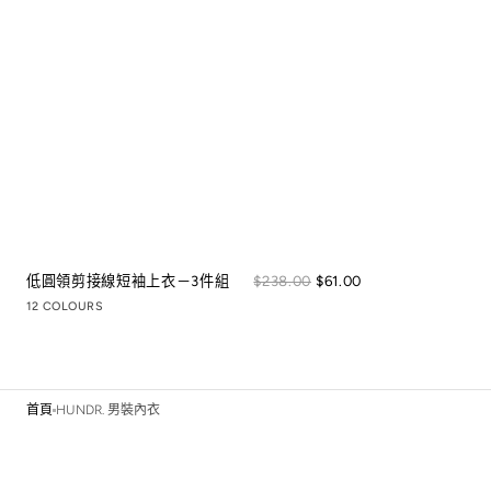
Sale
低圓領剪接線短袖上衣－3件組
Regular
$238.00
$61.00
price
price
12 COLOURS
首頁
HUNDR. 男裝內衣