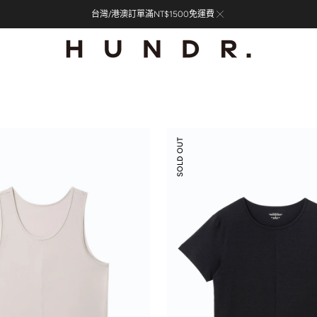
台灣/港澳訂單滿NT$1500免運費
低
SOLD OUT
圓
領
剪
接
線
短
袖
上
衣