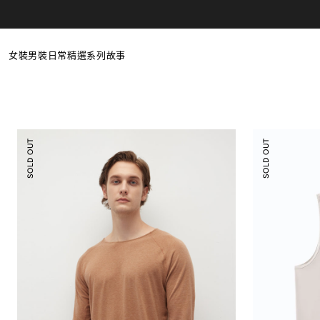
Skip to
content
女裝
男裝
日常精選
系列
故事
最新商品
最新商品
女性日常
Poetic Serendipity
全部
全部
男性日常
Primal Revival
美
低
上衣
上衣
居家服
SOLD OUT
SOLD OUT
麗
圓
諾
褲裝
褲裝
羊毛精選
領
羊
前
洋裝
外套
毛
剪
圓
接
外套
折扣
領
線
合
背
折扣
身
心
上
衣