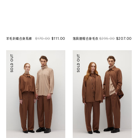
Sale
Sal
$170.00
$111.00
Regular
$295.00
$207.00
Reg
羊毛針織合身馬褲
落肩連帽合身毛衣
price
pri
price
pri
低
輕
SOLD OUT
SOLD OUT
腰
量
打
鋪
褶
棉
修
天
身
絲
長
襯
褲
衫
外
套