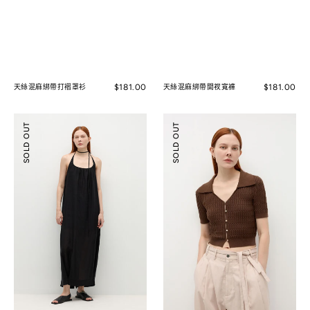
Regular
$181.00
Regular
$181.00
天絲混麻綁帶打褶罩衫
天絲混麻綁帶開衩寬褲
price
price
天
蠶
SOLD OUT
SOLD OUT
絲
絲
混
混
麻
紡
繭
針
形
織
細
開
肩
襟
帶
衫
洋
裝