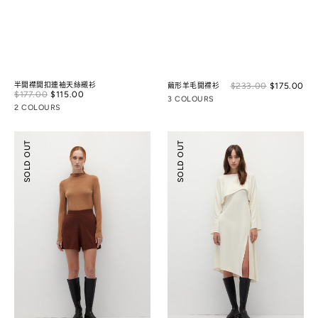
Sal
半開襟開扣連袖天絲襯衫
$233.00
$175.00
Reg
繭形羊毛開襟衫
Sale
$177.00
$115.00
Regular
pri
pri
3 COLOURS
price
price
2 COLOURS
中
不
SOLD OUT
SOLD OUT
腰
對
寬
稱
鬆
休
針
閒
織
罩
短
衫
褲
與
細
肩
帶
開
衩
洋