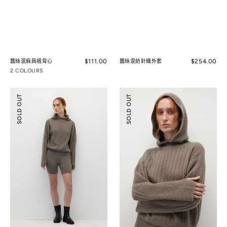
Regular
$111.00
Regular
$254.00
蠶絲混麻肩褶背心
蠶絲混紡針織外套
price
price
2 COLOURS
羊
落
SOLD OUT
SOLD OUT
毛
肩
針
連
織
帽
合
合
身
身
馬
毛
褲
衣