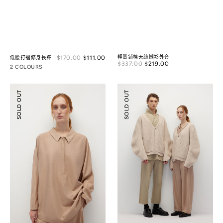
Sale
$170.00
$111.00
Regular
輕量鋪棉天絲襯衫外套
低腰打褶修身長褲
Sale
$337.00
$219.00
Regular
price
price
2 COLOURS
price
price
半
繭
SOLD OUT
SOLD OUT
開
形
襟
羊
開
毛
扣
開
連
襟
袖
衫
天
絲
襯
衫