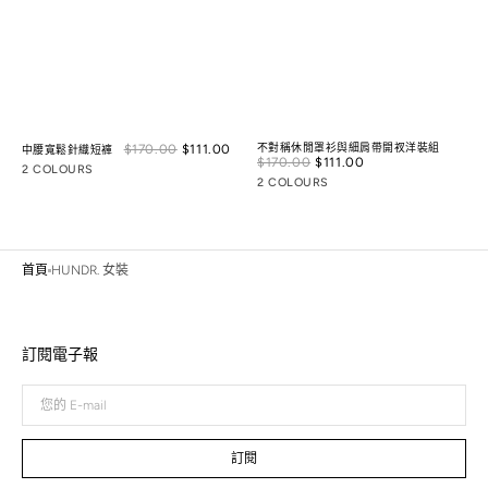
Sale
$170.00
$111.00
Regular
不對稱休閒罩衫與細肩帶開衩洋裝組
中腰寬鬆針織短褲
Sale
$170.00
$111.00
Regular
price
price
2 COLOURS
price
price
2 COLOURS
首頁
HUNDR. 女裝
訂閱電子報
您
的
E-
mail
訂閱