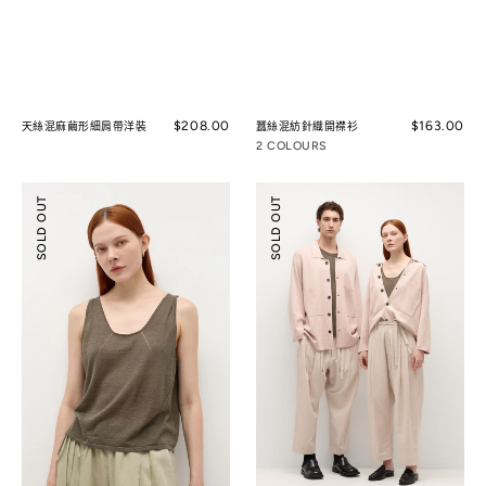
Regular
$208.00
Regular
$163.00
天絲混麻繭形細肩帶洋裝
蠶絲混紡針織開襟衫
price
price
2 COLOURS
蠶
蠶
SOLD OUT
SOLD OUT
絲
絲
混
混
麻
紡
肩
針
褶
織
背
外
心
套