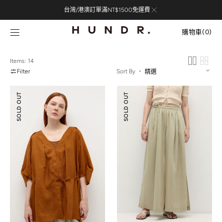
Skip to
台灣/港澳訂單滿NT$1500免運費
content
購
物
購物車
(0)
車
0
items
Items: 14
Filter
Sort By
天
天
SOLD OUT
SOLD OUT
絲
絲
混
混
麻
麻
綁
綁
帶
帶
打
開
褶
衩
罩
寬
衫
褲