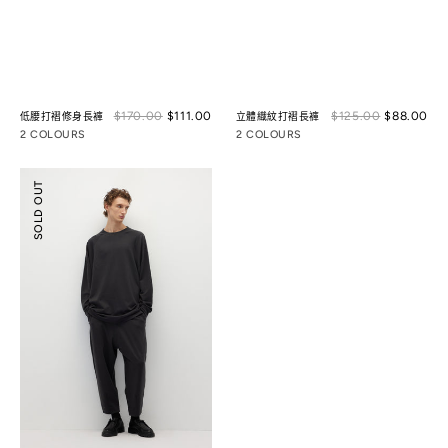
Sale
Sal
$170.00
$111.00
Regular
$125.00
$88.00
Reg
低腰打褶修身長褲
立體織紋打褶長褲
price
pri
price
pri
2 COLOURS
2 COLOURS
寬
SOLD OUT
版
繭
形
斜
紋
褲