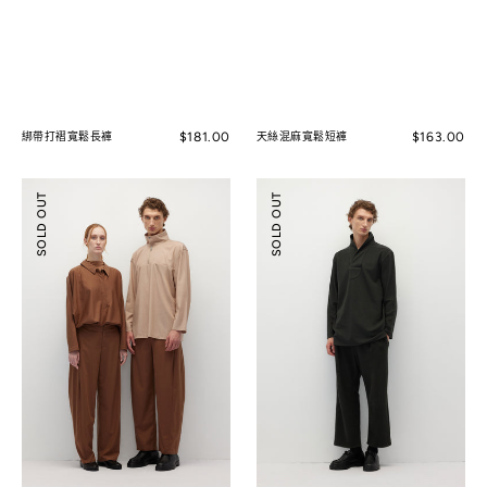
Regular
$181.00
Regular
$163.00
綁帶打褶寬鬆長褲
天絲混麻寬鬆短褲
price
price
低
立
SOLD OUT
SOLD OUT
腰
體
打
織
褶
紋
修
打
身
褶
長
長
褲
褲