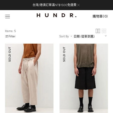
Skip to
台灣/港澳訂單滿NT$1500免運費
content
購
物
購物車
(0)
車
0
items
Items: 5
Filter
Sort By
綁
天
SOLD OUT
SOLD OUT
帶
絲
打
混
褶
麻
寬
寬
鬆
鬆
長
短
褲
褲