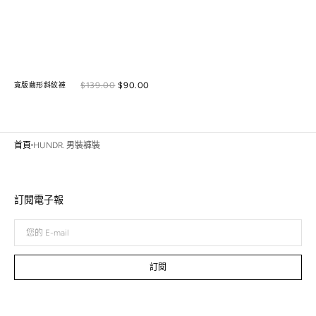
Sale
$139.00
$90.00
Regular
寬版繭形斜紋褲
price
price
首頁
HUNDR. 男裝褲裝
訂閱電子報
您
的
E-
mail
訂閱