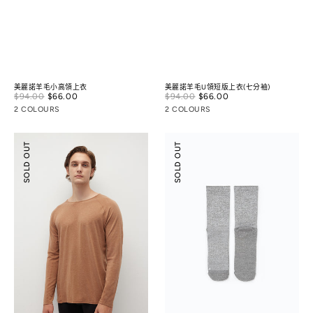
美麗諾羊毛小高領上衣
美麗諾羊毛U領短版上衣(七分袖)
Sale
Sale
$94.00
$66.00
Regular
$94.00
$66.00
Regular
price
price
price
price
2 COLOURS
2 COLOURS
美
輕
SOLD OUT
SOLD OUT
麗
量
諾
減
羊
震
毛
抗
圓
菌
領
羊
合
毛
身
襪
上
衣