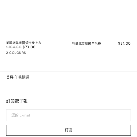
美麗諾羊毛圓領合身上衣
Regular
$31.00
輕量減震抗菌羊毛襪
Sale
$104.00
$73.00
Regular
price
price
price
2 COLOURS
首頁
羊毛精選
訂閱電子報
您
的
E-
mail
訂閱