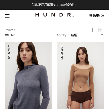
Skip to
台灣/港澳訂單滿NT$1500免運費
content
購
物
購物車
(0)
車
0
items
Items: 4
Filter
Sort By
美
美
SOLD OUT
SOLD OUT
麗
麗
諾
諾
羊
羊
毛
毛
小
U
高
領
領
短
上
版
衣
上
衣
(七
分
袖)