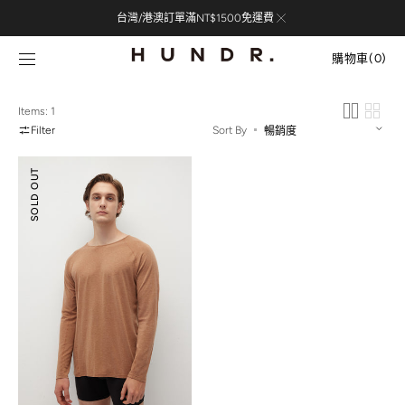
Skip to
台灣/港澳訂單滿NT$1500免運費
content
購
物
購物車
(0)
車
0
items
Items: 1
Filter
Sort By
美
SOLD OUT
麗
諾
羊
毛
圓
領
合
身
上
衣