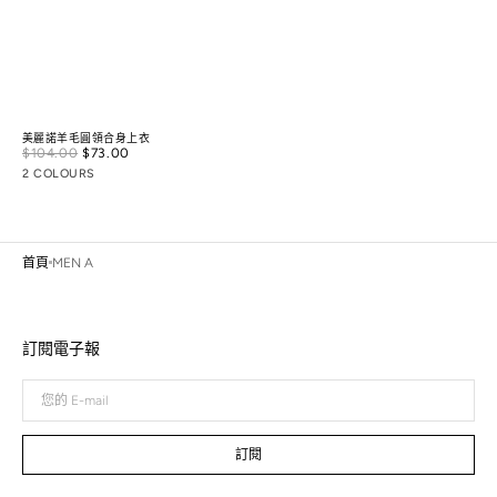
美麗諾羊毛圓領合身上衣
Sale
$104.00
$73.00
Regular
price
price
2 COLOURS
首頁
MEN A
訂閱電子報
您
的
E-
mail
訂閱