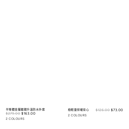
Sal
半導體金屬鍍膜升溫防水外套
$126.00
$73.00
Reg
極輕量保暖背心
Sale
$279.00
$163.00
Regular
pri
pri
2 COLOURS
price
price
2 COLOURS