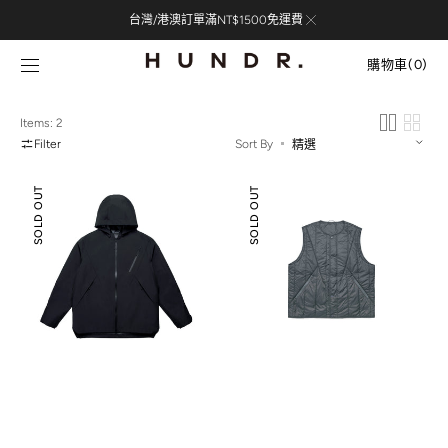
Skip to
台灣/港澳訂單滿NT$1500免運費
content
購
物
購物車
(0)
車
0
items
Items: 2
Filter
Sort By
半
極
SOLD OUT
SOLD OUT
導
輕
體
量
金
保
屬
暖
鍍
背
膜
心
升
溫
防
水
外
套