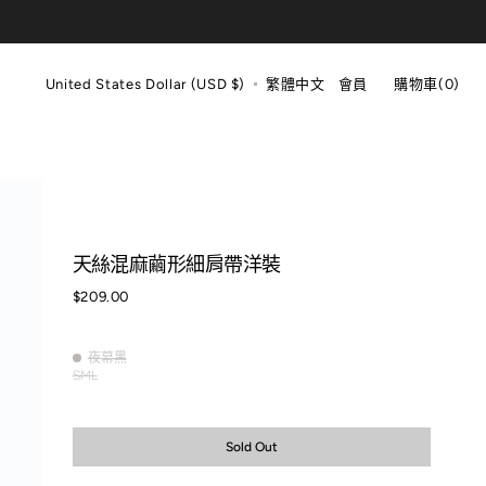
購
物
United States Dollar (USD $)
繁體中文
會員
購物車
(0)
車
0
items
天絲混麻繭形細肩帶洋裝
Regular
$209.00
price
夜幕黑
夜
S
M
L
Variant
Variant
Variant
幕
sold
sold
sold
黑
out
out
out
or
or
or
Sold Out
unavailable
unavailable
unavailable