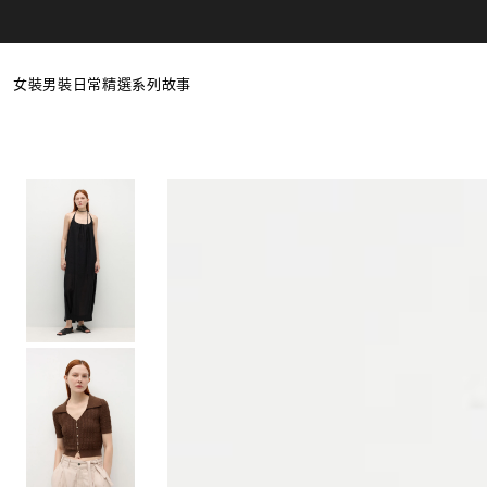
Skip to
content
女裝
男裝
日常精選
系列
故事
最新商品
最新商品
女性日常
Poetic Serendipity
全部
全部
男性日常
Primal Revival
上衣
上衣
居家服
褲裝
褲裝
羊毛精選
洋裝
外套
外套
折扣
折扣