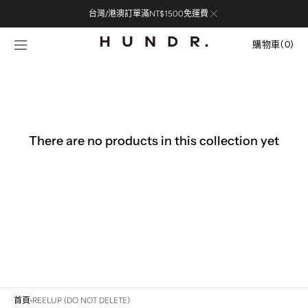
Skip to
台灣/港澳訂單滿NT$1500免運費
content
購
物
購物車
(0)
車
0
items
There are no products in this collection yet
首頁
REELUP (DO NOT DELETE)