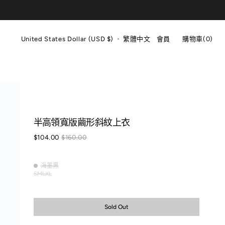
購
物
United States Dollar (USD $)
繁體中文
會員
購物車
(0)
車
0
items
半高領寬版繭形斜紋上衣
$104.00
$160.00
Sale
Regular
price
price
海墨黑
海
S
M
L
XL
Variant
Variant
Variant
墨
Variant
sold
sold
sold
黑
sold
out
out
out
out
or
or
or
or
Sold Out
unavailable
unavailable
unavailable
unavailable