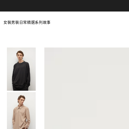
Skip to
content
女裝
男裝
日常精選
系列
故事
最新商品
最新商品
女性日常
Poetic Serendipity
全部
全部
男性日常
Primal Revival
上衣
上衣
居家服
褲裝
褲裝
羊毛精選
洋裝
外套
外套
折扣
折扣