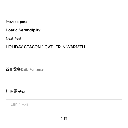
Previous post
Poetic Serendipity
Next Post
HOLIDAY SEASON：GATHER IN WARMTH
首頁
故事
Daily Romance
訂閱電子報
您
的
E-
mail
訂閱